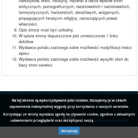
narkotyków, broni, nikotyny, hazardu a także wpisów stron
erotycznych, pornograficznych, rasistowskich i nazistowskich,
terrorystycznych, hackerskich, obraźliwych, wulgarnych,
propagujących fanatyzm religijny, naruszających prawa
własności.
Opis strony musi być unikalny.
W opisie strony dopuszczone jest umieszczenie 1 linku
dofollow
Wydawca portalu zastrzega sobie możliwość modyfikacji treści
wpisu
Wydawca portalu zastrzega sobie możliwość wysyłki ofert do
bazy stron serwisu
Aktualności
|
Pomoc
|
Regulamin
|
Polityka prywatności
|
Kontakt
Na tej stronie są wykorzystywane pliki cookies. Stosujemy je w celach
zapewnienia maksymalnej wygody przy korzystaniu z naszych serwisów.
Korzystając ze strony wyrażasz zgodę na używanie cookie, zgodnie z aktualnymi
© 2022
ustawieniami przeglądarki oraz akceptujesz naszą
politykę prywatności
Akceptuję