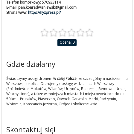
Telefon komórkowy:
570933114
E-mail:
pan.konradwisniewski@gmail.com
Strona www:
https://flyxpress.pl/
Ocena: 0
Gdzie działamy
Świadczymy usługi dronem
w całej Polsce
, ze szczególnym naciskiem na
Warszawę i okolice. Oferujemy obsługę w dzielnicach Warszawy
(Śródmieście, Mokotów, Wilanów, Ursynów, Białołęka, Bemowo, Ursus,
Włochy i inne), a także w mniejszych miastach i miejscowościach do ok.
50 km – Pruszków, Piaseczno, Otwock, Garwolin, Marki, Radzymin,
Wołomin, Konstancin-Jeziorna, Grójec i okoliczne wsie.
Skontaktuj się!