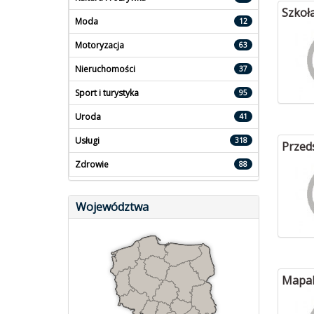
Szkoł
Moda
12
Motoryzacja
63
Nieruchomości
37
Sport i turystyka
95
Uroda
41
Usługi
318
Przed
Zdrowie
88
Województwa
Mapalu