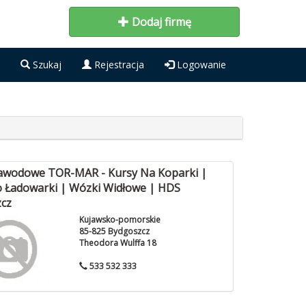
Dodaj firmę
Szukaj
Rejestracja
Logowanie
awodowe TOR-MAR - Kursy Na Koparki |
 Ładowarki | Wózki Widłowe | HDS
cz
Kujawsko-pomorskie
85-825 Bydgoszcz
Theodora Wulffa 18
533 532 333