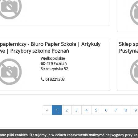
papierniczy - Biuro Papier Szkoła | Artykuły
Sklep sp
we | Przybory szkolne Poznań
Pustynia
Wielkopolskie
60-479 Poznań
Strzeszyńska 52
618221303
«
1
2
3
4
5
6
7
8
9
wane pliki cookies. Stosujemy je w celach zapewnienia maksymalnej wygody przy ko