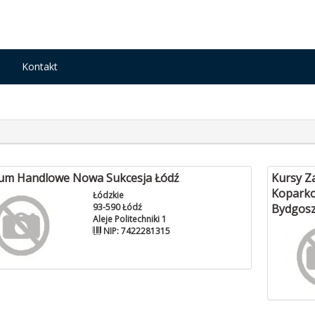
n
Kontakt
um Handlowe Nowa Sukcesja Łódź
Kursy Z
Koparko
Łódzkie
93-590 Łódź
Bydgosz
Aleje Politechniki 1
NIP: 7422281315