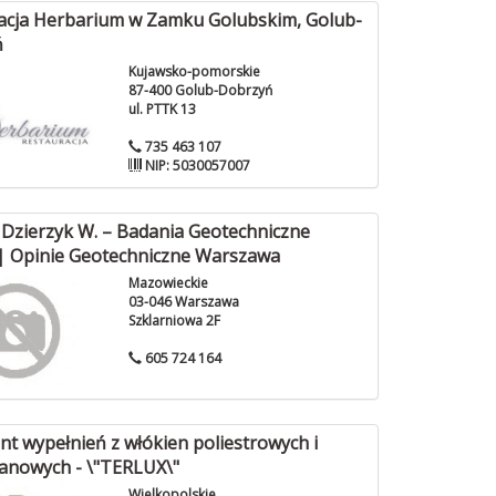
acja Herbarium w Zamku Golubskim, Golub-
ń
Kujawsko-pomorskie
87-400 Golub-Dobrzyń
ul. PTTK 13
735 463 107
NIP: 5030057007
Dzierzyk W. – Badania Geotechniczne
| Opinie Geotechniczne Warszawa
Mazowieckie
03-046 Warszawa
Szklarniowa 2F
605 724 164
t wypełnień z włókien poliestrowych i
tanowych - \"TERLUX\"
Wielkopolskie