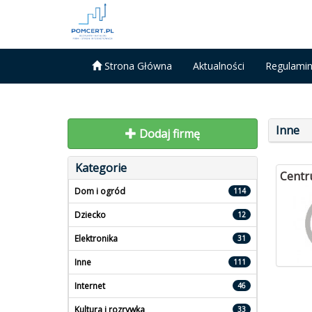
Strona Główna
Aktualności
Regulami
Inne
Dodaj firmę
Kategorie
Centr
Dom i ogród
114
Dziecko
12
Elektronika
31
Inne
111
Internet
46
Kultura i rozrywka
33