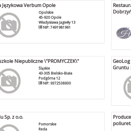
a Językowa Verbum Opole
Restaur
Dobrzy
Opolskie
45-920 Opole
Władysława Jagiełły 13
NIP: 7491981961
szkole Niepubliczne \"PROMYCZEK\"
GeoLog 
Gruntu 
Śląskie
43-305 Bielsko-Biała
Podgórna 12
NIP: 9372538930
 Sp. z o.o.
Producen
poliure
Pomorskie
Reda