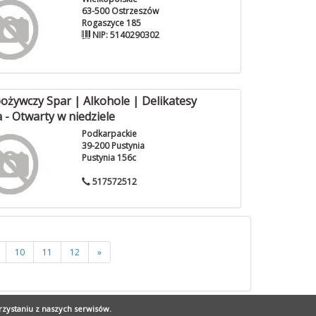
63-500 Ostrzeszów
Rogaszyce 185
NIP: 5140290302
ożywczy Spar | Alkohole | Delikatesy
 - Otwarty w niedziele
Podkarpackie
39-200 Pustynia
Pustynia 156c
517572512
10
11
12
»
rzystaniu z naszych serwisów.