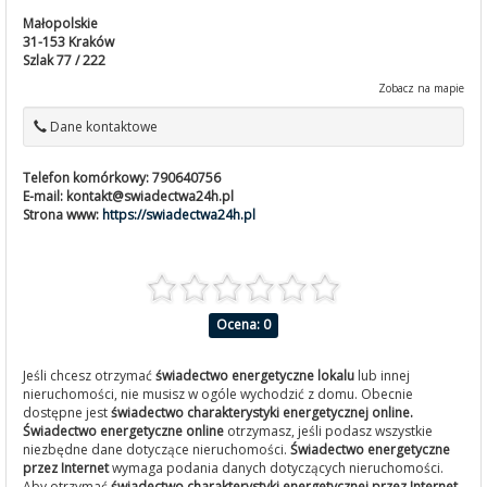
Małopolskie
31-153
Kraków
Szlak 77 / 222
Zobacz na mapie
Dane kontaktowe
Telefon komórkowy:
790640756
E-mail:
kontakt@swiadectwa24h.pl
Strona www:
https://swiadectwa24h.pl
Ocena: 0
Jeśli chcesz otrzymać
świadectwo energetyczne lokalu
lub innej
nieruchomości, nie musisz w ogóle wychodzić z domu. Obecnie
dostępne jest
świadectwo charakterystyki energetycznej online.
Świadectwo energetyczne online
otrzymasz, jeśli podasz wszystkie
niezbędne dane dotyczące nieruchomości.
Świadectwo energetyczne
przez Internet
wymaga podania danych dotyczących nieruchomości.
Aby otrzymać
świadectwo charakterystyki energetycznej przez Internet
,