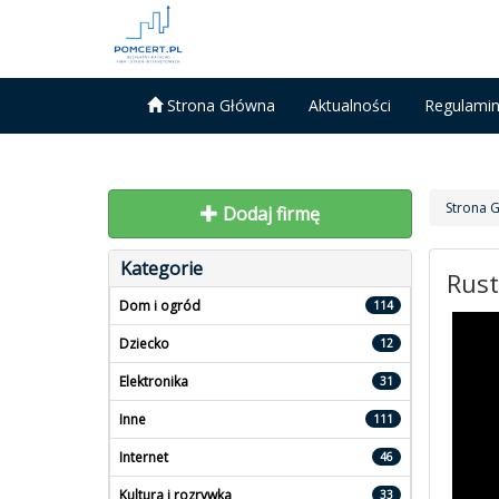
Strona Główna
Aktualności
Regulami
Strona 
Dodaj firmę
Kategorie
Rust
Dom i ogród
114
Dziecko
12
Elektronika
31
Inne
111
Internet
46
Kultura i rozrywka
33