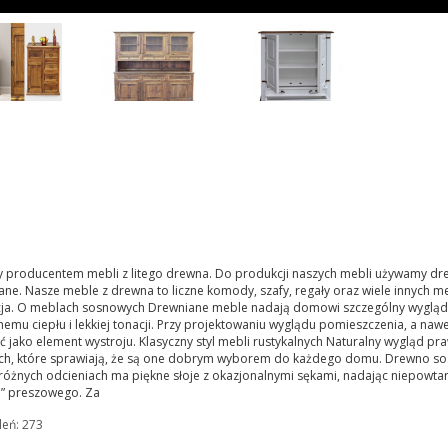
y producentem mebli z litego drewna. Do produkcji naszych mebli używamy 
ane. Nasze meble z drewna to liczne komody, szafy, regały oraz wiele innych m
ja. O meblach sosnowych Drewniane meble nadają domowi szczególny wygląd.
mu ciepłu i lekkiej tonacji. Przy projektowaniu wyglądu pomieszczenia, a naw
ć jako element wystroju. Klasyczny styl mebli rustykalnych Naturalny wygląd
ech, które sprawiają, że są one dobrym wyborem do każdego domu. Drewno 
 różnych odcieniach ma piękne słoje z okazjonalnymi sękami, nadając niepowta
” preszowego. Za
leń: 273