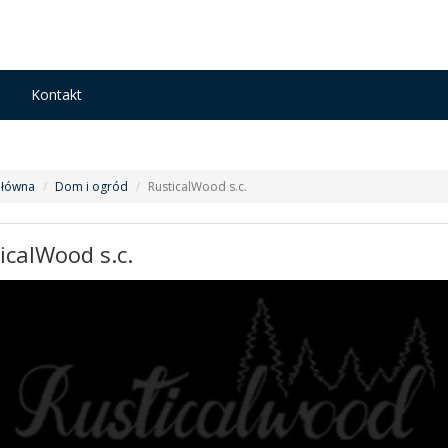
n
Kontakt
Główna
Dom i ogród
RusticalWood s.c.
icalWood s.c.