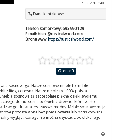
Zobacz na mapie
Dane kontaktowe
Telefon komórkowy:
695 990 129
E-mail:
biuro@rusticalwood.com
Strona www:
https://rusticalwood.com/
Ocena: 0
drewna sosnowego. Nasze sosnowe meble to meble
ebli z litego drewna. Nasze meble to 100% polska
 Meble sosnowe są szczególnie piękne dzięki swojemu
et całego domu, sosna to świetne drewno, które warto
 prawdziwego drewna jest zawsze modny. Meble sosnowe mają
sosnowe pozostawione bez pomalowania lub potraktowane
rzalny wygląd, którego nie można uzyskać z powlekanego