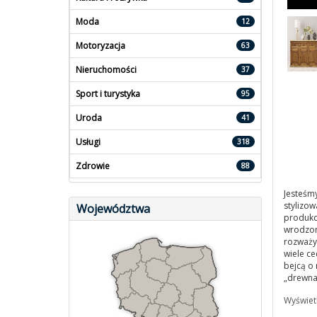
Moda
12
Motoryzacja
63
Nieruchomości
37
Sport i turystyka
95
Uroda
41
Usługi
318
Zdrowie
88
Jesteśm
stylizow
Województwa
produkc
wrodzone
rozważy
wiele c
bejcą o
„drewna
Wyświet