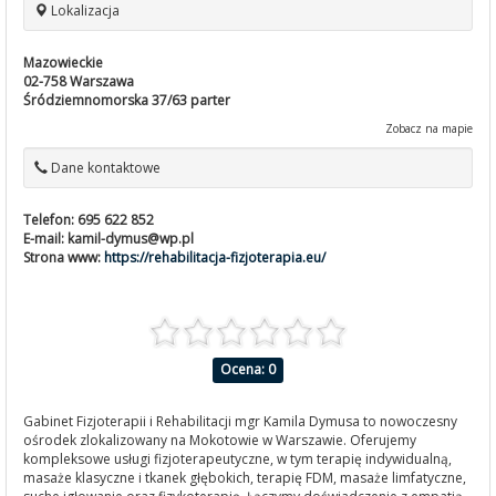
Lokalizacja
Mazowieckie
02-758
Warszawa
Śródziemnomorska 37/63 parter
Zobacz na mapie
Dane kontaktowe
Telefon:
695 622 852
E-mail:
kamil-dymus@wp.pl
Strona www:
https://rehabilitacja-fizjoterapia.eu/
Ocena: 0
Gabinet Fizjoterapii i Rehabilitacji mgr Kamila Dymusa to nowoczesny
ośrodek zlokalizowany na Mokotowie w Warszawie. Oferujemy
kompleksowe usługi fizjoterapeutyczne, w tym terapię indywidualną,
masaże klasyczne i tkanek głębokich, terapię FDM, masaże limfatyczne,