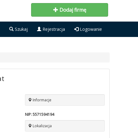
Dodaj firmę
Szukaj
Rejestracja
Logowanie
at
Informacje
NIP:
5571594194
Lokalizacja