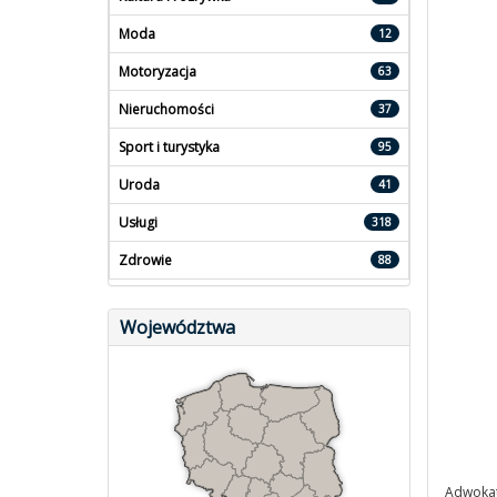
Moda
12
Motoryzacja
63
Nieruchomości
37
Sport i turystyka
95
Uroda
41
Usługi
318
Zdrowie
88
Województwa
Adwokat 