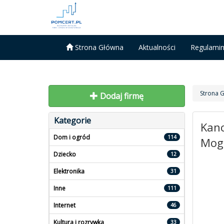
Strona Główna
Aktualności
Regulami
Strona 
Dodaj firmę
Kategorie
Kanc
Dom i ogród
114
Mog
Dziecko
12
Elektronika
31
Inne
111
Internet
46
Kultura i rozrywka
33