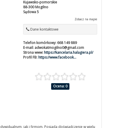
Kujawsko-pomorskie
88-300
Mogilno
Sądowa 5
Zobacz na mapie
Dane kontaktowe
Telefon komórkowy:
668 149 889
E-mail:
adwokatmogilno0@gmail.com
Strona www:
https://kancelaria.halagiera.pl/
Profil FB:
https://www.facebook...
Ocena: 0
ndywidualnym, jak i firmom. Posiada doświadczenie w wielu