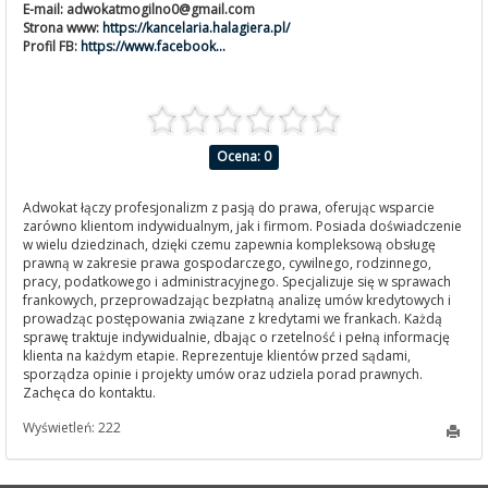
E-mail:
adwokatmogilno0@gmail.com
Strona www:
https://kancelaria.halagiera.pl/
Profil FB:
https://www.facebook...
Ocena: 0
Adwokat łączy profesjonalizm z pasją do prawa, oferując wsparcie
zarówno klientom indywidualnym, jak i firmom. Posiada doświadczenie
w wielu dziedzinach, dzięki czemu zapewnia kompleksową obsługę
prawną w zakresie prawa gospodarczego, cywilnego, rodzinnego,
pracy, podatkowego i administracyjnego. Specjalizuje się w sprawach
frankowych, przeprowadzając bezpłatną analizę umów kredytowych i
prowadząc postępowania związane z kredytami we frankach. Każdą
sprawę traktuje indywidualnie, dbając o rzetelność i pełną informację
klienta na każdym etapie. Reprezentuje klientów przed sądami,
sporządza opinie i projekty umów oraz udziela porad prawnych.
Zachęca do kontaktu.
Wyświetleń: 222