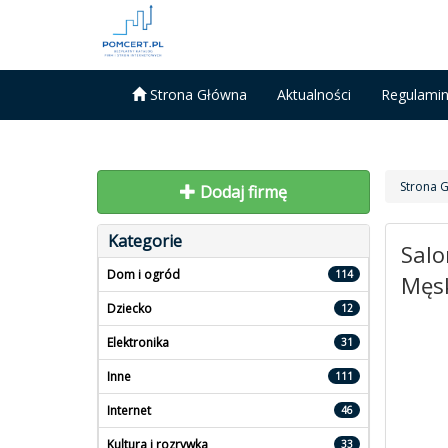
Strona Główna
Aktualności
Regulami
Strona 
Dodaj firmę
Kategorie
Salo
Dom i ogród
114
Męsk
Dziecko
12
Elektronika
31
Inne
111
Internet
46
Kultura i rozrywka
33