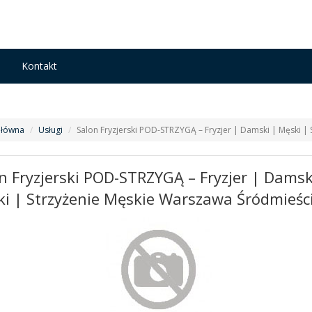
n
Kontakt
Główna
Usługi
Salon Fryzjerski POD-STRZYGĄ – Fryzjer | Damski | Męski |
n Fryzjerski POD-STRZYGĄ – Fryzjer | Damsk
i | Strzyżenie Męskie Warszawa Śródmieśc