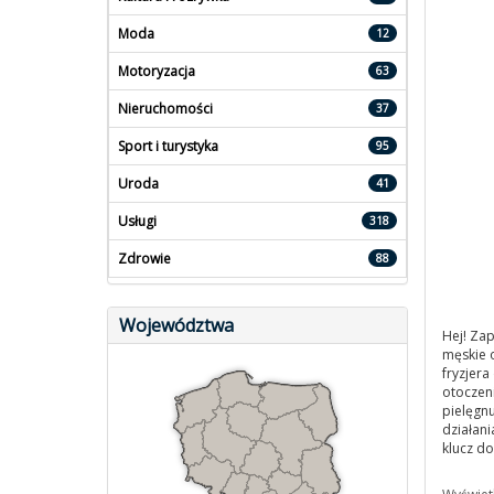
Moda
12
Motoryzacja
63
Nieruchomości
37
Sport i turystyka
95
Uroda
41
Usługi
318
Zdrowie
88
Województwa
Hej! Zap
męskie o
fryzjera
otoczeni
pielęgnu
działani
klucz d