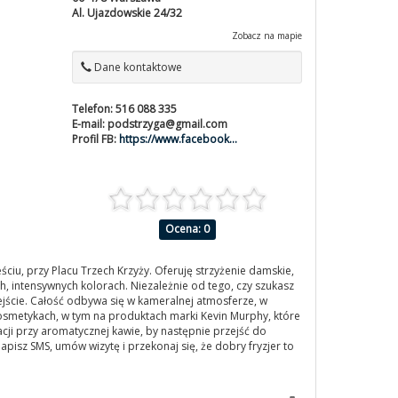
Al. Ujazdowskie 24/32
Zobacz na mapie
Dane kontaktowe
Telefon:
516 088 335
E-mail:
podstrzyga@gmail.com
Profil FB:
https://www.facebook...
Ocena: 0
iu, przy Placu Trzech Krzyży. Oferuję strzyżenie damskie,
h, intensywnych kolorach. Niezależnie od tego, czy szukasz
ejście. Całość odbywa się w kameralnej atmosferze, w
 kosmetykach, w tym na produktach marki Kevin Murphy, które
cji przy aromatycznej kawie, by następnie przejść do
pisz SMS, umów wizytę i przekonaj się, że dobry fryzjer to