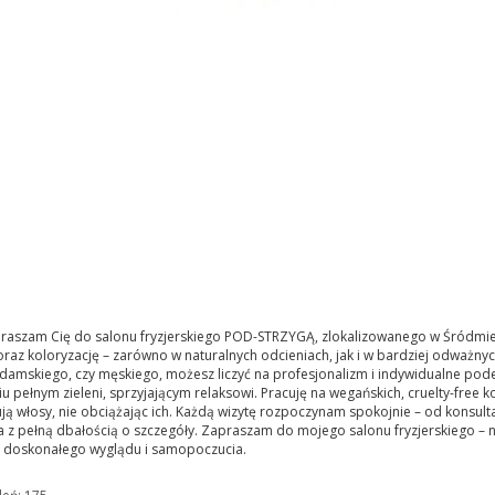
raszam Cię do salonu fryzjerskiego POD-STRZYGĄ, zlokalizowanego w Śródmieśc
raz koloryzację – zarówno w naturalnych odcieniach, jak i w bardziej odważnyc
 damskiego, czy męskiego, możesz liczyć na profesjonalizm i indywidualne pod
u pełnym zieleni, sprzyjającym relaksowi. Pracuję na wegańskich, cruelty-free
ją włosy, nie obciążając ich. Każdą wizytę rozpoczynam spokojnie – od konsulta
a z pełną dbałością o szczegóły. Zapraszam do mojego salonu fryzjerskiego – na
o doskonałego wyglądu i samopoczucia.