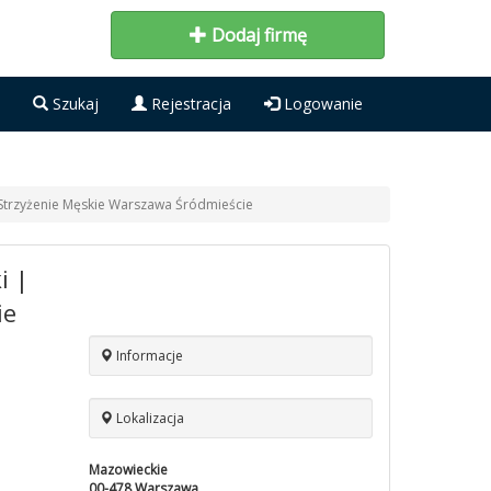
Dodaj firmę
Szukaj
Rejestracja
Logowanie
 Strzyżenie Męskie Warszawa Śródmieście
i |
ie
Informacje
Lokalizacja
Mazowieckie
00-478
Warszawa